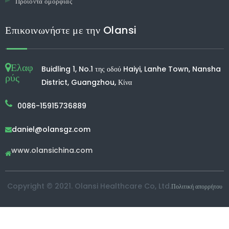
Προϊόντα ομορφιάς
Επικοινωνήστε με την Olansi
Ελαφ
Buidling 1, No.1 της οδού Haiyi, Lanhe Town, Nansha
ρύς
District, Guangzhou, Κίνα
0086-15915736889
daniel@olansgz.com

www.olansichina.com

Copyright © 2021. Olansi Healthcare Co, Ltd.
Πολιτική απορρήτου