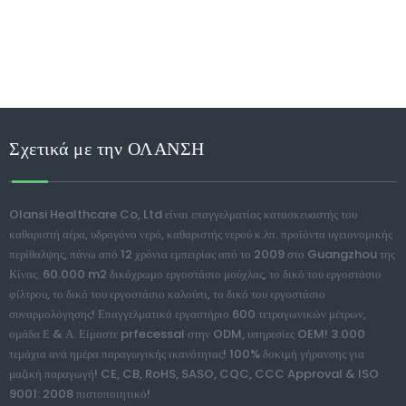
Σχετικά με την ΟΛΑΝΣΗ
Olansi Healthcare Co, Ltd είναι επαγγελματίας κατασκευαστής του
καθαριστή αέρα, υδρογόνο νερό, καθαριστής νερού κ.λπ. προϊόντα υγειονομικής
περίθαλψης, πάνω από 12 χρόνια εμπειρίας από το 2009 στο Guangzhou της
Κίνας. 60.000 m2 δικόχρωμο εργοστάσιο μούχλας, το δικό του εργοστάσιο
φίλτρου, το δικό του εργοστάσιο καλούπι, το δικό του εργοστάσιο
συναρμολόγησης! Επαγγελματικό εργαστήριο 600 τετραγωνικών μέτρων,
ομάδα Ε & Α. Είμαστε prfecessal στην ODM, υπηρεσίες OEM! 3.000
τεμάχια ανά ημέρα παραγωγικής ικανότητας! 100% δοκιμή γήρανσης για
μαζική παραγωγή! CE, CB, RoHS, SASO, CQC, CCC Approval & ISO
9001: 2008 πιστοποιητικό!