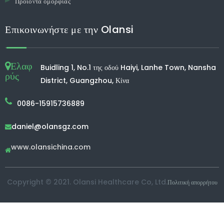
Προϊόντα ομορφιάς
Επικοινωνήστε με την Olansi
Ελαφ
Buidling 1, No.1 της οδού Haiyi, Lanhe Town, Nansha
ρύς
District, Guangzhou, Κίνα
0086-15915736889
daniel@olansgz.com

www.olansichina.com

Copyright © 2021. Olansi Healthcare Co, Ltd.
Πολιτική απορρήτου