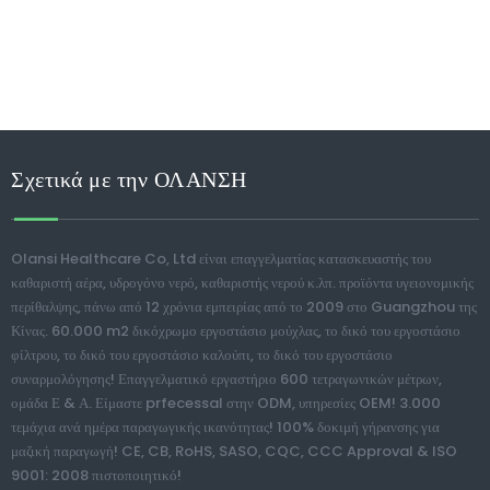
Σχετικά με την ΟΛΑΝΣΗ
Olansi Healthcare Co, Ltd είναι επαγγελματίας κατασκευαστής του
καθαριστή αέρα, υδρογόνο νερό, καθαριστής νερού κ.λπ. προϊόντα υγειονομικής
περίθαλψης, πάνω από 12 χρόνια εμπειρίας από το 2009 στο Guangzhou της
Κίνας. 60.000 m2 δικόχρωμο εργοστάσιο μούχλας, το δικό του εργοστάσιο
φίλτρου, το δικό του εργοστάσιο καλούπι, το δικό του εργοστάσιο
συναρμολόγησης! Επαγγελματικό εργαστήριο 600 τετραγωνικών μέτρων,
ομάδα Ε & Α. Είμαστε prfecessal στην ODM, υπηρεσίες OEM! 3.000
τεμάχια ανά ημέρα παραγωγικής ικανότητας! 100% δοκιμή γήρανσης για
μαζική παραγωγή! CE, CB, RoHS, SASO, CQC, CCC Approval & ISO
9001: 2008 πιστοποιητικό!