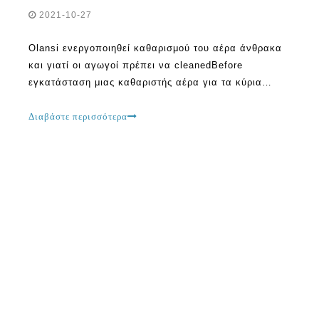
2021-10-27
Olansi ενεργοποιηθεί καθαρισμού του αέρα άνθρακα
και γιατί οι αγωγοί πρέπει να cleanedBefore
εγκατάσταση μιας καθαριστής αέρα για τα κύρια
συστήματα του αέρα, είναι σημαντικό να έχουν όλα τα
αεραγωγούς καθαριστεί. Αυτό πρέπει να γίνει
Διαβάστε περισσότερα
επαγγελματικά. Αν κάποιος δεν μπορεί να το κάνουν
οι ίδιοι, είναι συνετό να ζητήσει μια αξιόπιστη
εταιρεία για να χειριστεί την εργασία