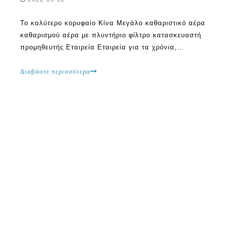
Το καλύτερο κορυφαίο Κίνα Μεγάλο καθαριστικό αέρα
καθαρισμού αέρα με πλυντήριο φίλτρο κατασκευαστή
προμηθευτής Εταιρεία Εταιρεία για τα χρόνια,
υπήρξαν διάφορα κατασκευαστές του καθαρισμού
αέρα της Κίνας. Κάθε μία από αυτές τις εταιρείες
Διαβάστε περισσότερα
ισχυρίζεται ότι κατασκευάζει προϊόντα που έρχονται
με τεχνολογία τελευταίας τεχνολογίας. Προσπαθούν
να κάνουν