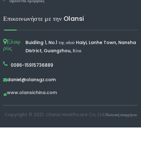
Προϊόντα ομορφιάς
Επικοινωνήστε με την Olansi
Ελαφ
Buidling 1, No.1 της οδού Haiyi, Lanhe Town, Nansha
ρύς
District, Guangzhou, Κίνα
0086-15915736889
daniel@olansgz.com

www.olansichina.com

Copyright © 2021. Olansi Healthcare Co, Ltd.
Πολιτική απορρήτου