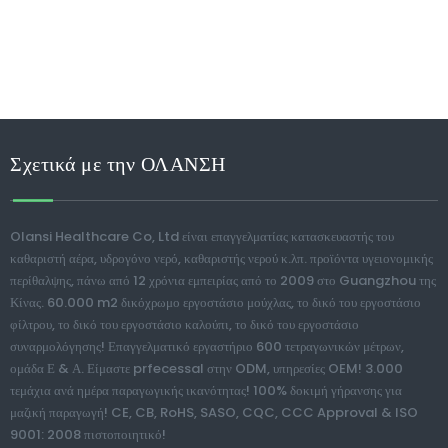
Σχετικά με την ΟΛΑΝΣΗ
Olansi Healthcare Co, Ltd είναι επαγγελματίας κατασκευαστής του
καθαριστή αέρα, υδρογόνο νερό, καθαριστής νερού κ.λπ. προϊόντα υγειονομικής
περίθαλψης, πάνω από 12 χρόνια εμπειρίας από το 2009 στο Guangzhou της
Κίνας. 60.000 m2 δικόχρωμο εργοστάσιο μούχλας, το δικό του εργοστάσιο
φίλτρου, το δικό του εργοστάσιο καλούπι, το δικό του εργοστάσιο
συναρμολόγησης! Επαγγελματικό εργαστήριο 600 τετραγωνικών μέτρων,
ομάδα Ε & Α. Είμαστε prfecessal στην ODM, υπηρεσίες OEM! 3.000
τεμάχια ανά ημέρα παραγωγικής ικανότητας! 100% δοκιμή γήρανσης για
μαζική παραγωγή! CE, CB, RoHS, SASO, CQC, CCC Approval & ISO
9001: 2008 πιστοποιητικό!