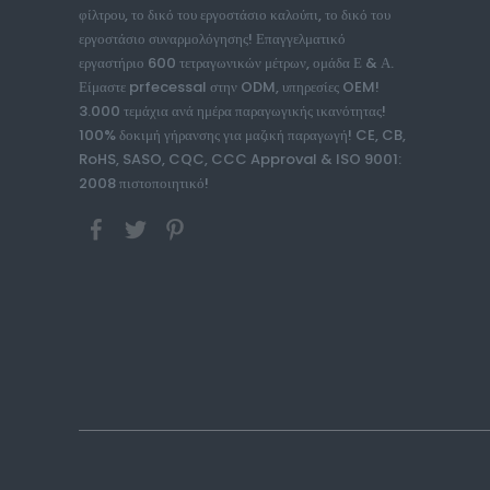
φίλτρου, το δικό του εργοστάσιο καλούπι, το δικό του
εργοστάσιο συναρμολόγησης! Επαγγελματικό
εργαστήριο 600 τετραγωνικών μέτρων, ομάδα Ε & Α.
Είμαστε prfecessal στην ODM, υπηρεσίες OEM!
3.000 τεμάχια ανά ημέρα παραγωγικής ικανότητας!
100% δοκιμή γήρανσης για μαζική παραγωγή! CE, CB,
RoHS, SASO, CQC, CCC Approval & ISO 9001:
2008 πιστοποιητικό!