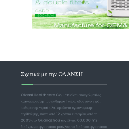
Σχετικά με την ΟΛΑΝΣΗ
Olansi Healthcare Co, Ltd είναι επαγγελματίας
κατασκευαστής του καθαριστή αέρα, υδρογόνο νερό,
καθαριστής νερού κ.λπ. προϊόντα υγειονομικής
περίθαλψης, πάνω από 12 χρόνια εμπειρίας από το
2009 στο Guangzhou της Κίνας. 60.000 m2
δικόχρωμο εργοστάσιο μούχλας, το δικό του εργοστάσιο