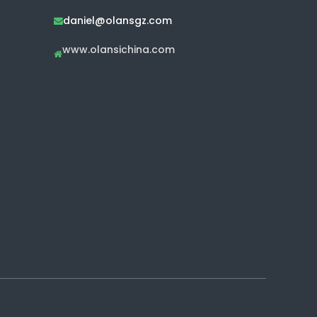
daniel@olansgz.com

www.olansichina.com
