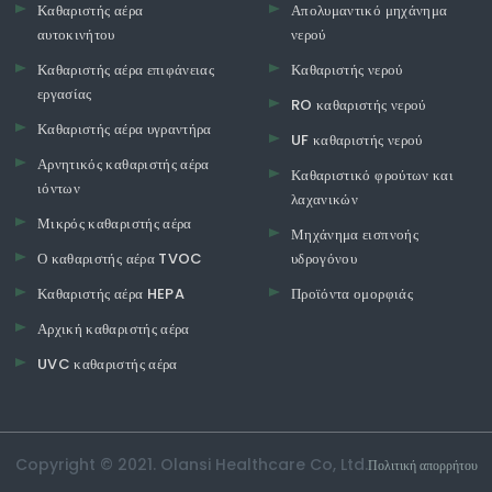
Καθαριστής αέρα
Απολυμαντικό μηχάνημα
αυτοκινήτου
νερού
Καθαριστής αέρα επιφάνειας
Καθαριστής νερού
εργασίας
RO καθαριστής νερού
Καθαριστής αέρα υγραντήρα
UF καθαριστής νερού
Αρνητικός καθαριστής αέρα
Καθαριστικό φρούτων και
ιόντων
λαχανικών
Μικρός καθαριστής αέρα
Μηχάνημα εισπνοής
Ο καθαριστής αέρα TVOC
υδρογόνου
Καθαριστής αέρα HEPA
Προϊόντα ομορφιάς
Αρχική καθαριστής αέρα
UVC καθαριστής αέρα
Copyright © 2021. Olansi Healthcare Co, Ltd.
Πολιτική απορρήτου