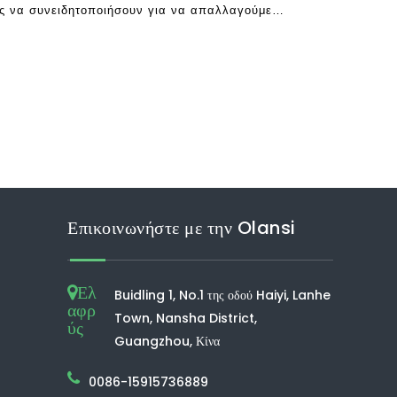
ύς να συνειδητοποιήσουν για να απαλλαγούμε
κυκλοφορούν σε εμπορικούς και οικιακούς
α, οι ειδικοί προβλέπουν ότι 20
Επικοινωνήστε με την Olansi
Ελ
Buidling 1, No.1 της οδού Haiyi, Lanhe
αφρ
Town, Nansha District,
ύς
Guangzhou, Κίνα
0086-15915736889