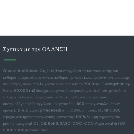
Σχετικά με την ΟΛΑΝΣΗ
Olansi Healthcare Co, Ltd είναι επαγγελματίας κατασκευαστής του
καθαριστή αέρα, υδρογόνο νερό, καθαριστής νερού κ.λπ. προϊόντα υγειονομικής
περίθαλψης, πάνω από 12 χρόνια εμπειρίας από το 2009 στο Guangzhou της
Κίνας. 60.000 m2 δικόχρωμο εργοστάσιο μούχλας, το δικό του εργοστάσιο
φίλτρου, το δικό του εργοστάσιο καλούπι, το δικό του εργοστάσιο
συναρμολόγησης! Επαγγελματικό εργαστήριο 600 τετραγωνικών μέτρων,
ομάδα Ε & Α. Είμαστε prfecessal στην ODM, υπηρεσίες OEM! 3.000
τεμάχια ανά ημέρα παραγωγικής ικανότητας! 100% δοκιμή γήρανσης για
μαζική παραγωγή! CE, CB, RoHS, SASO, CQC, CCC Approval & ISO
9001: 2008 πιστοποιητικό!