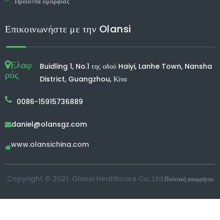
Προϊόντα ομορφιάς
Επικοινωνήστε με την Olansi
Ελαφ
Buidling 1, No.1 της οδού Haiyi, Lanhe Town, Nansha
ρύς
District, Guangzhou, Κίνα
0086-15915736889
daniel@olansgz.com

www.olansichina.com

Copyright © 2021. Olansi Healthcare Co, Ltd.
Πολιτική απορρήτου