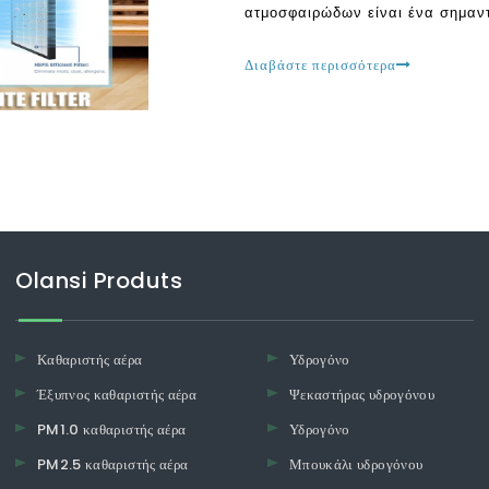
ατμοσφαιρώδων είναι ένα σημαντ
λόγω της έκτασης της ρύπανσης 
UVC είναι αρκετά δημοφιλείς σή
Διαβάστε περισσότερα
Olansi Produts
Καθαριστής αέρα
Υδρογόνο
Έξυπνος καθαριστής αέρα
Ψεκαστήρας υδρογόνου
PM1.0 καθαριστής αέρα
Υδρογόνο
PM2.5 καθαριστής αέρα
Μπουκάλι υδρογόνου