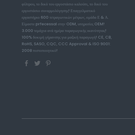
φίλτρου, το δικό του εργοστάσιο καλούπι, το δικό του
εργοστάσιο συναρμολόγησης! Επαγγελματικό
εργαστήριο 600 τετραγωνικών μέτρων, ομάδα Ε & Α.
Είμαστε prfecessal στην ODM, υπηρεσίες OEM!
3.000 τεμάχια ανά ημέρα παραγωγικής ικανότητας!
100% δοκιμή γήρανσης για μαζική παραγωγή! CE, CB,
RoHS, SASO, CQC, CCC Approval & ISO 9001:
2008 πιστοποιητικό!