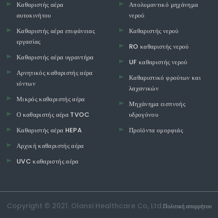
Καθαριστής αέρα
Απολυμαντικό μηχάνημα
αυτοκινήτου
νερού
Καθαριστής αέρα επιφάνειας
Καθαριστής νερού
εργασίας
RO καθαριστής νερού
Καθαριστής αέρα υγραντήρα
UF καθαριστής νερού
Αρνητικός καθαριστής αέρα
Καθαριστικό φρούτων και
ιόντων
λαχανικών
Μικρός καθαριστής αέρα
Μηχάνημα εισπνοής
Ο καθαριστής αέρα TVOC
υδρογόνου
Καθαριστής αέρα HEPA
Προϊόντα ομορφιάς
Αρχική καθαριστής αέρα
UVC καθαριστής αέρα
Copyright © 2021. Olansi Healthcare Co, Ltd.
Πολιτική απορρήτου