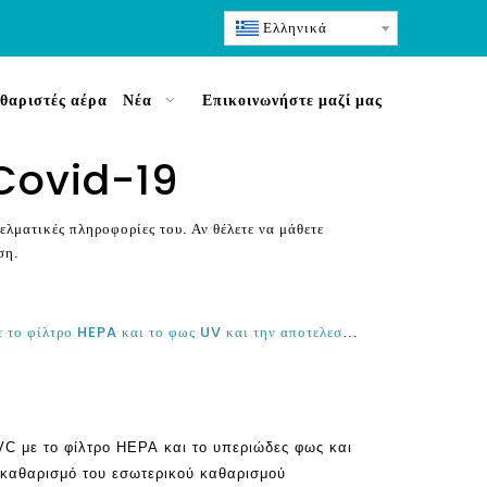
Ελληνικά
θαριστές αέρα
Νέα
Επικοινωνήστε μαζί μας
 Covid-19
ελματικές πληροφορίες του. Αν θέλετε να μάθετε
ση.
Καλύτερος καθαριστής αέρα UVC με το φίλτρο HEPA και το φως UV και την αποτελεσματικότητά τους στον καθαρισμό της εσωτερικής ατμόσφαιρας
C με το φίλτρο HEPA και το υπεριώδες φως και
 καθαρισμό του εσωτερικού καθαρισμού