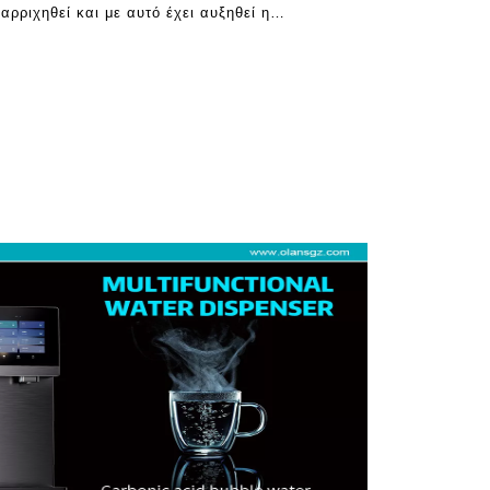
αρριχηθεί και με αυτό έχει αυξηθεί η
ομέων νερού. Αυτά τα προηγμένα gadgets
βλήματα