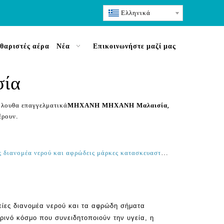
Ελληνικά
θαριστές αέρα
Νέα
Επικοινωνήστε μαζί μας
ία
κόλουθα επαγγελματικά
ΜΗΧΑΝΗ ΜΗΧΑΝΗ Μαλαισία
,
έρουν.
Οι καλύτερες 10 κορυφαίες εταιρείες διανομέα νερού και αφρώδεις μάρκες κατασκευαστών νερού στις Ηνωμένες Πολιτείες
ρείες διανομέα νερού και τα αφρώδη σήματα
ινό κόσμο που συνειδητοποιούν την υγεία, η