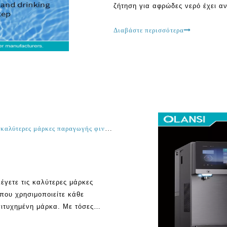
ζήτηση για αφρώδες νερό έχει αν
δημοτικότητα των αφρώδων διαν
παρέχουν μια μέθοδο χωρίς προ
Διαβάστε περισσότερα
Πράγματα που πρέπει να προσέξετε όταν επιλέγετε τις καλύτερες μάρκες παραγωγής φινέτρου για τη χρήση στο σπίτι και το γραφείο
έγετε τις καλύτερες μάρκες
 που χρησιμοποιείτε κάθε
πιτυχημένη μάρκα. Με τόσες
μπορεί να είναι δύσκολο να