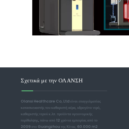
Σχετικά με την ΟΛΑΝΣΗ
Olansi Healthcare Co, Ltd είναι επαγγελματίας
κατασκευαστής του καθαριστή αέρα, υδρογόνο νερό,
καθαριστής νερού κ.λπ. προϊόντα υγειονομικής
περίθαλψης, πάνω από 12 χρόνια εμπειρίας από το
2009 στο Guangzhou της Κίνας. 60.000 m2