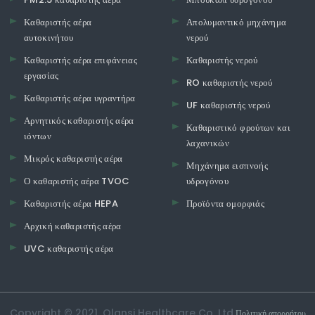
Καθαριστής αέρα
Απολυμαντικό μηχάνημα
αυτοκινήτου
νερού
Καθαριστής αέρα επιφάνειας
Καθαριστής νερού
εργασίας
RO καθαριστής νερού
Καθαριστής αέρα υγραντήρα
UF καθαριστής νερού
Αρνητικός καθαριστής αέρα
Καθαριστικό φρούτων και
ιόντων
λαχανικών
Μικρός καθαριστής αέρα
Μηχάνημα εισπνοής
Ο καθαριστής αέρα TVOC
υδρογόνου
Καθαριστής αέρα HEPA
Προϊόντα ομορφιάς
Αρχική καθαριστής αέρα
UVC καθαριστής αέρα
Copyright © 2021. Olansi Healthcare Co, Ltd.
Πολιτική απορρήτου