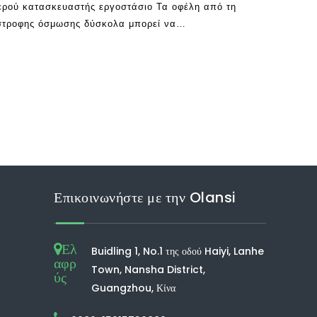
ερού κατασκευαστής εργοστάσιο Τα οφέλη από τη
ίστροφης όσμωσης δύσκολα μπορεί να
μπορεί να εξασφαλίσει ότι έχετε πρόσβαση στο
γείτε από τα βακτήρια
Επικοινωνήστε με την Olansi
Ελ
Buidling 1, No.1 της οδού Haiyi, Lanhe
αφρ
Town, Nansha District,
ύς
Guangzhou, Κίνα