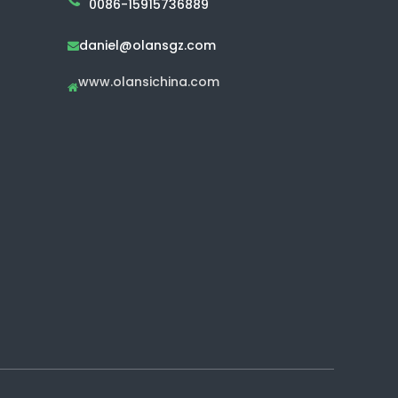
0086-15915736889
daniel@olansgz.com

www.olansichina.com
