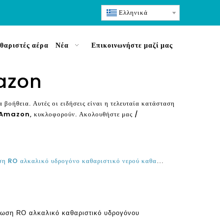
Ελληνικά
θαριστές αέρα
Νέα
Επικοινωνήστε μαζί μας
mazon
 βοήθεια. Αυτές οι ειδήσεις είναι η τελευταία κατάσταση
ύ Amazon
, κυκλοφορούν. Ακολουθήστε μας /
Η καλύτερη Κίνα Αντίστροφη όσμωση RO αλκαλικό υδρογόνο καθαριστικό νερού καθαριστής νερού κατασκευαστής εργοστάσιο
μωση RO αλκαλικό καθαριστικό υδρογόνου