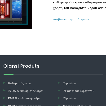
καθαρισμού νερού καθαρισμού ν
χρήση του καθαριστή νερού αντ
υπερκεραστεί. Για παράδειγμα, 
καθαρό και πόσιμο νερό, απαλλα
Διαβάστε περισσότερα
Olansi Produts
Καθαριστής αέρα
Υδρογόνο
Έξυπνος καθαριστής αέρα
Ψεκαστήρας υδρογόνου
PM1.0 καθαριστής αέρα
Υδρογόνο
PM2.5 καθαριστής αέρα
Μπουκάλι υδρογόνου