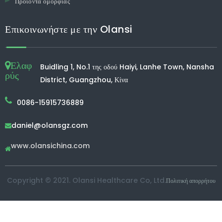
Προϊόντα ομορφιάς
Επικοινωνήστε με την Olansi
Ελαφ
Buidling 1, No.1 της οδού Haiyi, Lanhe Town, Nansha
ρύς
District, Guangzhou, Κίνα
0086-15915736889
daniel@olansgz.com

www.olansichina.com

Copyright © 2021. Olansi Healthcare Co, Ltd.
Πολιτική απορρήτου