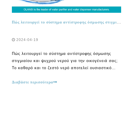
Πώς λειτουργεί το σύστημα αντίστροφης όσμωσης στιγμιαίου και ψυχρού νερού για την οικογένειά σας;
2024-04-19
Πώς λειτουργεί το σύστημα αντίστροφης όσμωσης
στιγμιαίου και ψυχρού νερού για την οικογένειά σας;
Το καθαρό και το ζεστό νερό αποτελεί ουσιαστικό
μέρος της καθημερινής μας ζωής. Είτε πρόκειται για
το πόσιμο, το μαγείρεμα ή τον καθαρισμό, η
Διαβάστε περισσότερα
πρόσβαση σε καθαρό και ζεστό νερό είναι ζωτικής
σημασίας. Μια τεχνολογία που έχει φέρει επανάσταση
στον τρόπο που εμείς G