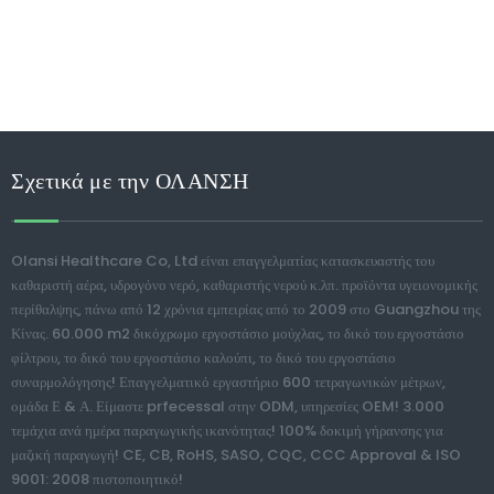
Σχετικά με την ΟΛΑΝΣΗ
Olansi Healthcare Co, Ltd είναι επαγγελματίας κατασκευαστής του
καθαριστή αέρα, υδρογόνο νερό, καθαριστής νερού κ.λπ. προϊόντα υγειονομικής
περίθαλψης, πάνω από 12 χρόνια εμπειρίας από το 2009 στο Guangzhou της
Κίνας. 60.000 m2 δικόχρωμο εργοστάσιο μούχλας, το δικό του εργοστάσιο
φίλτρου, το δικό του εργοστάσιο καλούπι, το δικό του εργοστάσιο
συναρμολόγησης! Επαγγελματικό εργαστήριο 600 τετραγωνικών μέτρων,
ομάδα Ε & Α. Είμαστε prfecessal στην ODM, υπηρεσίες OEM! 3.000
τεμάχια ανά ημέρα παραγωγικής ικανότητας! 100% δοκιμή γήρανσης για
μαζική παραγωγή! CE, CB, RoHS, SASO, CQC, CCC Approval & ISO
9001: 2008 πιστοποιητικό!