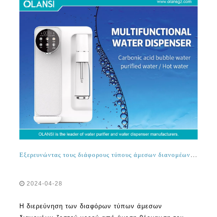
Εξερευνώντας τους διάφορους τύπους άμεσων διανομέων ζεστού νερού από κατασκευαστή καθαρισμού νερού άμεσης θέρμανσης
2024-04-28
Η διερεύνηση των διαφόρων τύπων άμεσων