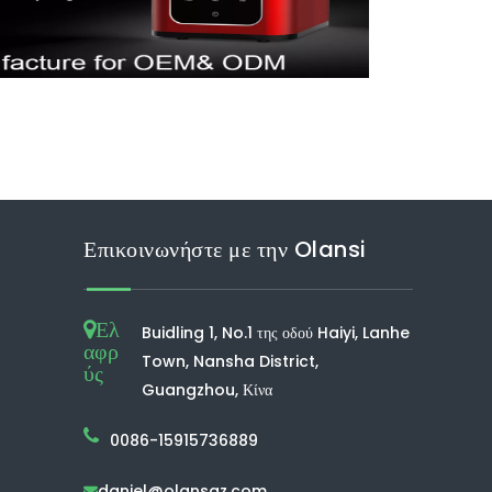
Επικοινωνήστε με την Olansi
Ελ
Buidling 1, No.1 της οδού Haiyi, Lanhe
αφρ
Town, Nansha District,
ύς
Guangzhou, Κίνα
0086-15915736889
daniel@olansgz.com
