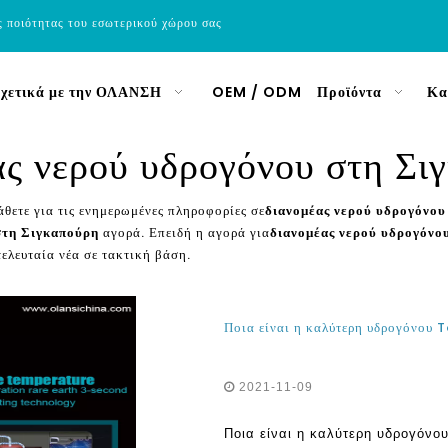
ς ποιότητας του εσωτερικού χώρου σας
χετικά με την ΟΛΑΝΣΗ
OEM / ODM
Προϊόντα
Κα
ας νερού υδρογόνου στη Σι
άθετε για τις ενημερωμένες πληροφορίες σε
διανομέας νερού υδρογόνου
στη Σιγκαπούρη
αγορά. Επειδή η αγορά για
διανομέας νερού υδρογόνο
τελευταία νέα σε τακτική βάση.
2021-11-09
Ποια είναι η καλύτερη υδρογόνου