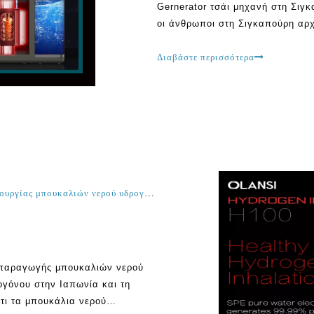
Gernerator τσάι μηχανή στη Σιγκ
οι άνθρωποι στη Σιγκαπούρη αρχ
maker νερό περισσότερο από ποτ
άνθρωποι ανακαλύπτουν γιατί n
Διαβάστε περισσότερα
Ποια είναι τα καλύτερα οφέλη των μηχανημάτων δημιουργίας μπουκαλιών νερού υδρογόνου και μηχανημάτων διανομής νερού υδρογόνου στην Ιαπωνία και τη Σιγκαπούρη;
 παραγωγής μπουκαλιών νερού
γόνου στην Ιαπωνία και τη
τι τα μπουκάλια νερού