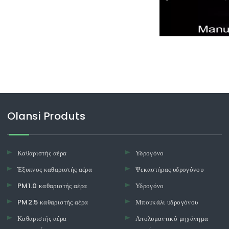
καιρό.Αρχικά, οι περισσότεροι
ριζόμενοι ότι δεν ήταν
Olansi Produts
Καθαριστής αέρα
Υδρογόνο
Έξυπνος καθαριστής αέρα
Ψεκαστήρας υδρογόνου
PM1.0 καθαριστής αέρα
Υδρογόνο
PM2.5 καθαριστής αέρα
Μπουκάλι υδρογόνου
Καθαριστής αέρα
Απολυμαντικό μηχάνημα