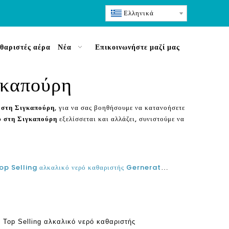
Ελληνικά
θαριστές αέρα
Νέα
Επικοινωνήστε μαζί μας
γκαπούρη
 στη Σιγκαπούρη
, για να σας βοηθήσουμε να κατανοήσετε
υ στη Σιγκαπούρη
εξελίσσεται και αλλάζει, συνιστούμε να
Ποια είναι η καλύτερη υδρογόνου Top Selling αλκαλικό νερό καθαριστής Gernerator τσάι μηχανή στη Σιγκαπούρη και τη Μαλαισία;
 Top Selling αλκαλικό νερό καθαριστής