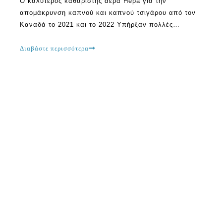
Ο καλύτερος καθαριστής αέρα Hepa για την
απομάκρυνση καπνού και καπνού τσιγάρου από τον
Καναδά το 2021 και το 2022 Υπήρξαν πολλές
ερωτήσεις σχετικά με τον καπνό πυρκαγιάς τον
τελευταίο καιρό.Για παράδειγμα, μερικοί άνθρωποι
Διαβάστε περισσότερα
συνήθως ρωτούν αν μπορούν να διαχειριστούν από
καθαριστές αέρα.Η απάντηση σε αυτό το ερώτημα
είναι ναι, καθαριστές αέρα