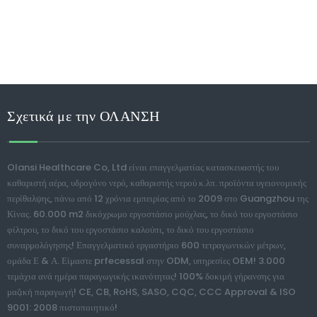
Σχετικά με την ΟΛΑΝΣΗ
Olansi Healthcare Co, Ltd είναι επαγγελματίας κατασκευαστής του
καθαριστή αέρα, υδρογόνο νερό, καθαριστής νερού κ.λπ. προϊόντα υγειονομικής
περίθαλψης, πάνω από 12 χρόνια εμπειρίας από το 2009 στο Guangzhou της
Κίνας. 60.000 m2 δικόχρωμο εργοστάσιο μούχλας, το δικό του εργοστάσιο
φίλτρου, το δικό του εργοστάσιο καλούπι, το δικό του εργοστάσιο
συναρμολόγησης! Επαγγελματικό εργαστήριο 600 τετραγωνικών μέτρων,
ομάδα Ε & Α. Είμαστε prfecessal στην ODM, υπηρεσίες OEM! 3.000
τεμάχια ανά ημέρα παραγωγικής ικανότητας! 100% δοκιμή γήρανσης για
μαζική παραγωγή! CE, CB, RoHS, SASO, CQC, CCC Approval & ISO
9001: 2008 πιστοποιητικό!