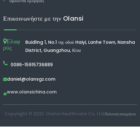
Προϊόντα ομορφιάς
Επικοινωνήστε με την Olansi
Ελαφ
Buidling 1, No.1 της οδού Haiyi, Lanhe Town, Nansha
ρύς
District, Guangzhou, Κίνα
0086-15915736889
daniel@olansgz.com

www.olansichina.com

Copyright © 2021. Olansi Healthcare Co, Ltd.
Πολιτική απορρήτου