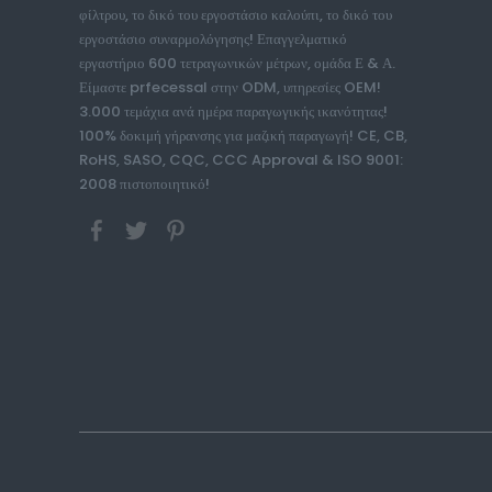
φίλτρου, το δικό του εργοστάσιο καλούπι, το δικό του
εργοστάσιο συναρμολόγησης! Επαγγελματικό
εργαστήριο 600 τετραγωνικών μέτρων, ομάδα Ε & Α.
Είμαστε prfecessal στην ODM, υπηρεσίες OEM!
3.000 τεμάχια ανά ημέρα παραγωγικής ικανότητας!
100% δοκιμή γήρανσης για μαζική παραγωγή! CE, CB,
RoHS, SASO, CQC, CCC Approval & ISO 9001:
2008 πιστοποιητικό!