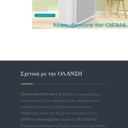
Σχετικά με την ΟΛΑΝΣΗ
Olansi Healthcare Co, Ltd είναι επαγγελματίας
κατασκευαστής του καθαριστή αέρα, υδρογόνο νερό,
καθαριστής νερού κ.λπ. προϊόντα υγειονομικής
περίθαλψης, πάνω από 12 χρόνια εμπειρίας από το
2009 στο Guangzhou της Κίνας. 60.000 m2
δικόχρωμο εργοστάσιο μούχλας, το δικό του εργοστάσιο