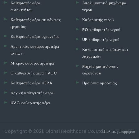
Καθαριστής αέρα
Απολυμαντικό μηχάνημα
αυτοκινήτου
νερού
Καθαριστής αέρα επιφάνειας
Καθαριστής νερού
εργασίας
RO καθαριστής νερού
Καθαριστής αέρα υγραντήρα
UF καθαριστής νερού
Αρνητικός καθαριστής αέρα
Καθαριστικό φρούτων και
ιόντων
λαχανικών
Μικρός καθαριστής αέρα
Μηχάνημα εισπνοής
Ο καθαριστής αέρα TVOC
υδρογόνου
Καθαριστής αέρα HEPA
Προϊόντα ομορφιάς
Αρχική καθαριστής αέρα
UVC καθαριστής αέρα
Copyright © 2021. Olansi Healthcare Co, Ltd.
Πολιτική απορρήτου