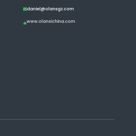
daniel@olansgz.com

www.olansichina.com
