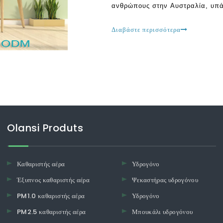
ανθρώπους στην Αυστραλία, υπάρ
προϋποθέσεις μιας συσκευής καθ
παράδειγμα, υπάρχουν εκείνοι 
Διαβάστε περισσότερα
παράδοση αέρα r
Olansi Produts
Καθαριστής αέρα
Υδρογόνο
Έξυπνος καθαριστής αέρα
Ψεκαστήρας υδρογόνου
PM1.0 καθαριστής αέρα
Υδρογόνο
PM2.5 καθαριστής αέρα
Μπουκάλι υδρογόνου