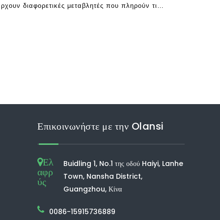
χουν διαφορετικές μεταβλητές που πληρούν τις
αρισμού αέρα να είναι το καλύτερο. Για
που βλέπουν παράγοντες όπως η καθαρή
Επικοινωνήστε με την Olansi
Ελ
Buidling 1, No.1 της οδού Haiyi, Lanhe
αφρ
Town, Nansha District,
ύς
Guangzhou, Κίνα
0086-15915736889