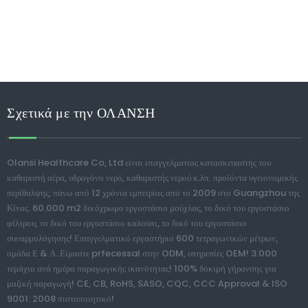
Σχετικά με την ΟΛΑΝΣΗ
Olansi Healthcare Co, Ltd είναι επαγγελματίας κατασκευαστής του
καθαριστή αέρα, υδρογόνο νερό, καθαριστής νερού κ.λπ. προϊόντα υγειονομικής
περίθαλψης, πάνω από 12 χρόνια εμπειρίας από το 2009 στο Guangzhou της
Κίνας. 60.000 m2 δικόχρωμο εργοστάσιο μούχλας, το δικό του εργοστάσιο
φίλτρου, το δικό του εργοστάσιο καλούπι, το δικό του εργοστάσιο
συναρμολόγησης! Επαγγελματικό εργαστήριο 600 τετραγωνικών μέτρων,
ομάδα Ε & Α. Είμαστε prfecessal στην ODM, υπηρεσίες OEM! 3.000
τεμάχια ανά ημέρα παραγωγικής ικανότητας! 100% δοκιμή γήρανσης για
μαζική παραγωγή! CE, CB, RoHS, SASO, CQC, CCC Approval & ISO
9001: 2008 πιστοποιητικό!