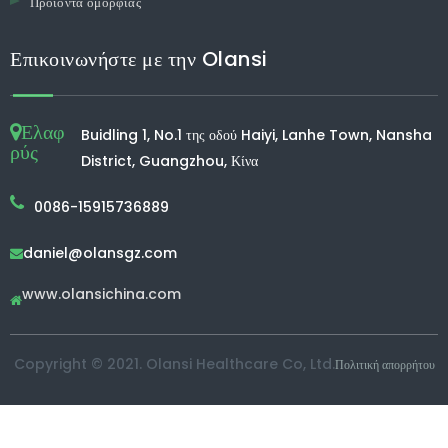
Προϊόντα ομορφιάς
Επικοινωνήστε με την Olansi
Ελαφ
Buidling 1, No.1 της οδού Haiyi, Lanhe Town, Nansha
ρύς
District, Guangzhou, Κίνα
0086-15915736889
daniel@olansgz.com

www.olansichina.com

Copyright © 2021. Olansi Healthcare Co, Ltd.
Πολιτική απορρήτου