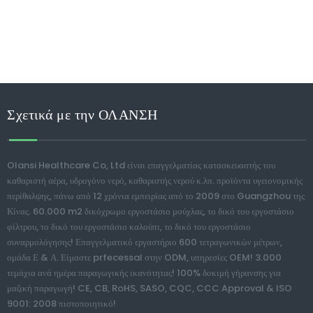
Σχετικά με την ΟΛΑΝΣΗ
Olansi Healthcare Co, Ltd είναι επαγγελματίας κατασκευαστής του
καθαριστή αέρα, υδρογόνο νερό, καθαριστής νερού κ.λπ. προϊόντα υγειονομικής
περίθαλψης, πάνω από 12 χρόνια εμπειρίας από το 2009 στο Guangzhou της
Κίνας. 60.000 m2 δικόχρωμο εργοστάσιο μούχλας, το δικό του εργοστάσιο
φίλτρου, το δικό του εργοστάσιο καλούπι, το δικό του εργοστάσιο
συναρμολόγησης! Επαγγελματικό εργαστήριο 600 τετραγωνικών μέτρων,
ομάδα Ε & Α. Είμαστε prfecessal στην ODM, υπηρεσίες OEM! 3.000
τεμάχια ανά ημέρα παραγωγικής ικανότητας! 100% δοκιμή γήρανσης για
μαζική παραγωγή! CE, CB, RoHS, SASO, CQC, CCC Approval & ISO
9001: 2008 πιστοποιητικό!