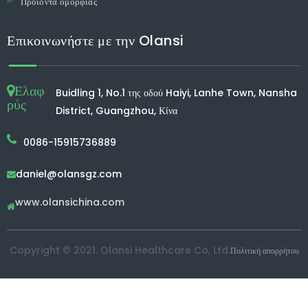
Προϊόντα ομορφιάς
Επικοινωνήστε με την Olansi
Ελαφ
Buidling 1, No.1 της οδού Haiyi, Lanhe Town, Nansha
ρύς
District, Guangzhou, Κίνα
0086-15915736889
daniel@olansgz.com

www.olansichina.com

Copyright © 2021. Olansi Healthcare Co, Ltd.
Πολιτική απορρήτου