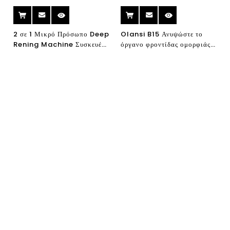
2 σε 1 Μικρό Πρόσωπο Deep
Olansi B15 Ανυψώστε το
Rening Machine Συσκευές
όργανο φροντίδας ομορφιάς
διατροφής από υπερηχητική
Ηλεκτρικό όργανο του
εισαγωγή + UVC
προσώπου του προσώπου
Αποστείρωση για το κεφάλι
βούρτσας