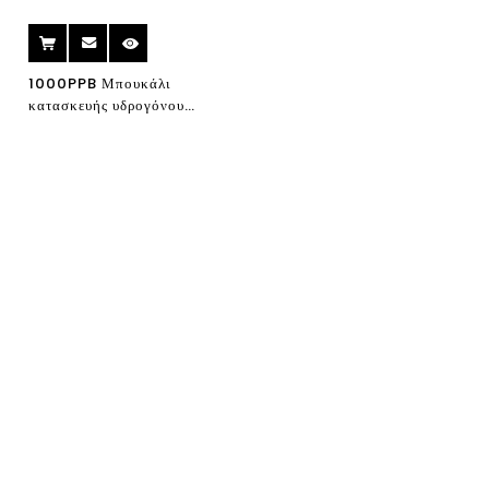
1000PPB Μπουκάλι
κατασκευής υδρογόνου
φορητό πλούσιο υδρογόνο
νερό