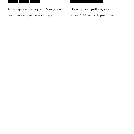
Εξωτερικό φορητό υδρογόνο
Ηλεκτρικό ρυθμιζόμενο
αλκαλικό μπουκάλι νερό
μασάζ Μασάζ Προσώπου
Best υδρογόνο νερό
Ομορφιά συσκευή με
μπουκάλι spe pem
υδρογόνο