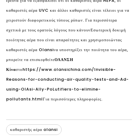
έρευνα για να εξασφαλίσει ότι οι καθαριστές αέρα HEPA, οι
καθαριστές αέρα UVC και άλλοι καθαριστές είναι τέλειοι για να
χειριστούν διαφορετικούς τύπους ρύπων. Για περισσότερα
σχετικά με τους ορατούς λόγους που κάνουν
Εσωτερική δοκιμή
ποιότητας αέρα που είναι απαραίτητες και χρησιμοποιώντας
καθαριστές αέρα Olansi
να υποστηρίξει την ποιότητα του αέρα,
μπορείτε να επισκεφθείτε
ΟΛΑΝΣΗ
Κίνα
στο
https://www.olansichina.com/Invisible-
Reasons-for-conducting-air-quality-tests-and-Ad-
using-OlAsi-Ally-PoLutifiers-to-elimine-
pollutants.html
Για περισσότερες πληροφορίες.
καθαριστής αέρα olansi