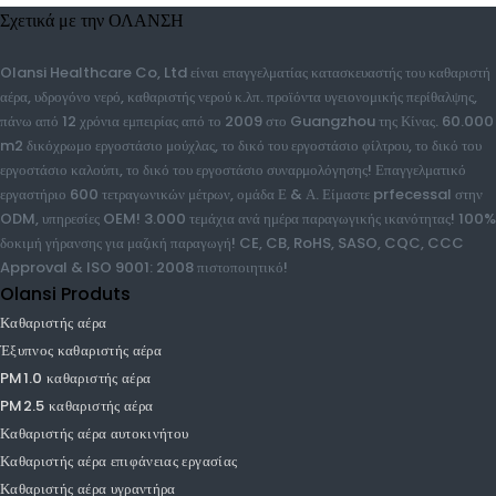
Σχετικά με την ΟΛΑΝΣΗ
Olansi Healthcare Co, Ltd είναι επαγγελματίας κατασκευαστής του
καθαριστή αέρα, υδρογόνο νερό, καθαριστής νερού κ.λπ. προϊόντα υγειονομικής
περίθαλψης, πάνω από 12 χρόνια εμπειρίας από το 2009 στο Guangzhou της
Κίνας. 60.000 m2 δικόχρωμο εργοστάσιο μούχλας, το δικό του εργοστάσιο
φίλτρου, το δικό του εργοστάσιο καλούπι, το δικό του εργοστάσιο
συναρμολόγησης! Επαγγελματικό εργαστήριο 600 τετραγωνικών μέτρων,
ομάδα Ε & Α. Είμαστε prfecessal στην ODM, υπηρεσίες OEM! 3.000
τεμάχια ανά ημέρα παραγωγικής ικανότητας! 100% δοκιμή γήρανσης για
μαζική παραγωγή! CE, CB, RoHS, SASO, CQC, CCC Approval & ISO
9001: 2008 πιστοποιητικό!
Olansi Produts