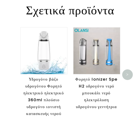
Σχετικά προϊόντα
Olan
καθ
>
καθα
Υδρογόνο βάζο
Φορητό Ionizer Spe
ήσυχη 
υδρογόνου Φορητό
H2 υδρογόνο νερό
καθαρ
ηλεκτρικό ηλεκτρικό
μπουκάλι νερό
360ml πλούσιο
ηλεκτρόλυση
υδρογόνο ιονιστή
υδρογόνου γεννήτρια
κατασκευής νερού