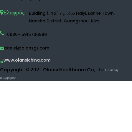
Υδρογόνο
Ψεκαστήρας υδρογόνου
Υδρογόνο
Μπουκάλι υδρογόνου
Απολυμαντικό μηχάνημα νερού
Καθαριστής νερού
RO καθαριστής νερού
UF καθαριστής νερού
Καθαριστικό φρούτων και λαχανικών
Μηχάνημα εισπνοής υδρογόνου
Προϊόντα ομορφιάς
Επικοινωνήστε με την Olansi