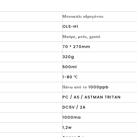
Μπουκάλι υδρογόνου
OLS-H1
Μαύρο, μπλε, χρυσό
70 * 270mm
320g
500ml
1-80 ℃
Πάνω από το 1000ppb
PC / AS / ASTMAN TRITAN
DC5V / 2A
1000ma
1,2w