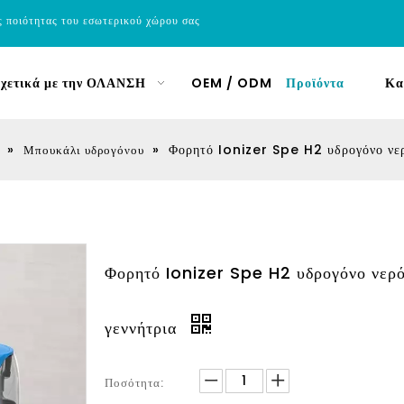
ς ποιότητας του εσωτερικού χώρου σας
χετικά με την ΟΛΑΝΣΗ
OEM / ODM
Προϊόντα
Κα
»
»
Φορητό Ionizer Spe H2 υδρογόνο νερ
Μπουκάλι υδρογόνου
Φορητό Ionizer Spe H2 υδρογόνο νερό
γεννήτρια
Ποσότητα: