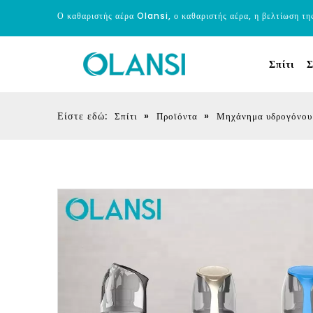
Ο καθαριστής αέρα Olansi, ο καθαριστής αέρα, η βελτίωση τη
Σπίτι
Σ
Είστε εδώ:
»
»
Σπίτι
Προϊόντα
Μηχάνημα υδρογόνου