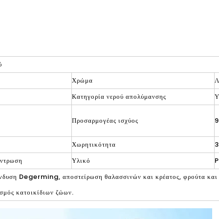
ύ
Χρώμα
Λ
Κατηγορία νερού απολύμανσης
Υ
Προσαρμογέας ισχύος
9
Χωρητικότητα
έντρωση
Υλικό
P
ένδυση Degerming, αποστείρωση θαλασσινών και κρέατος, φρούτα και
σμός κατοικίδιων ζώων.