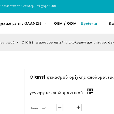
ς ποιότητας του εσωτερικού χώρου σας
χετικά με την ΟΛΑΝΣΗ
OEM / ODM
Προϊόντα
Κα
»
Olansi ψεκασμού ομίχλης απολυμαντικό μηχανές ψε
μα νερού
Olansi ψεκασμού ομίχλης απολυμαντικ
γεννήτρια απολυμαντικού
Ποσότητα: