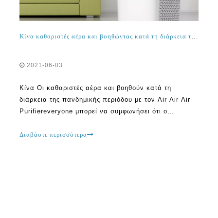
Κίνα καθαριστές αέρα και βοηθώντας κατά τη διάρκεια της πανδημικής περιόδου με καθαριστή αέρα αντι-ιού
2021-06-03
Κίνα Οι καθαριστές αέρα και βοηθούν κατά τη
διάρκεια της πανδημικής περιόδου με τον Air Air Air
Purifiereveryone μπορεί να συμφωνήσει ότι ο
εσωτερικός αέρας είναι πολύ σημαντικός και μπορεί
να καθορίσει πόσο υγιής ή ανθυγιεινό άτομο είναι. Για
Διαβάστε περισσότερα
να είναι ασφαλής, βοηθά να διατηρήσετε το εσωτερικό
περιβάλλον όσο το δυνατόν καθαρό και καθαρό. Ένας
εσωτερικός αέρας