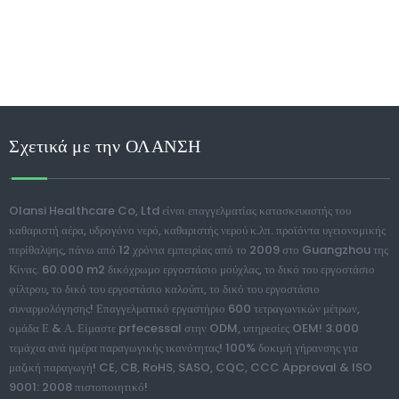
Σχετικά με την ΟΛΑΝΣΗ
Olansi Healthcare Co, Ltd είναι επαγγελματίας κατασκευαστής του
καθαριστή αέρα, υδρογόνο νερό, καθαριστής νερού κ.λπ. προϊόντα υγειονομικής
περίθαλψης, πάνω από 12 χρόνια εμπειρίας από το 2009 στο Guangzhou της
Κίνας. 60.000 m2 δικόχρωμο εργοστάσιο μούχλας, το δικό του εργοστάσιο
φίλτρου, το δικό του εργοστάσιο καλούπι, το δικό του εργοστάσιο
συναρμολόγησης! Επαγγελματικό εργαστήριο 600 τετραγωνικών μέτρων,
ομάδα Ε & Α. Είμαστε prfecessal στην ODM, υπηρεσίες OEM! 3.000
τεμάχια ανά ημέρα παραγωγικής ικανότητας! 100% δοκιμή γήρανσης για
μαζική παραγωγή! CE, CB, RoHS, SASO, CQC, CCC Approval & ISO
9001: 2008 πιστοποιητικό!