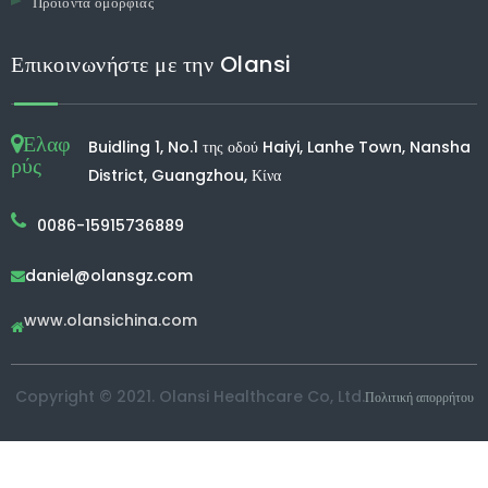
Προϊόντα ομορφιάς
Επικοινωνήστε με την Olansi
Ελαφ
Buidling 1, No.1 της οδού Haiyi, Lanhe Town, Nansha
ρύς
District, Guangzhou, Κίνα
0086-15915736889
daniel@olansgz.com

www.olansichina.com

Copyright © 2021. Olansi Healthcare Co, Ltd.
Πολιτική απορρήτου