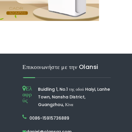
Επικοινωνήστε με την Olansi
Ελ
Buidling 1, No.1 της οδού Haiyi, Lanhe
αφρ
Town, Nansha District,
ύς
Guangzhou, Κίνα
0086-15915736889
daniel@olansgz.com
