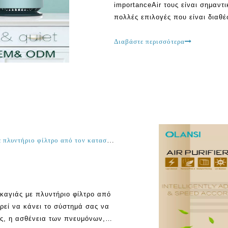
importanceAir τους είναι σημαντ
πολλές επιλογές που είναι διαθέ
καθαριστής αέρα δεν είναι πάντ
σχετικά με την ίδια. Πολλοί άνθ
Διαβάστε περισσότερα
Ο καλύτερος καθαριστής αέρα για καπνό πυρκαγιάς με πλυντήριο φίλτρο από τον κατασκευαστή του φίλτρου αέρα της Κίνας
καγιάς με πλυντήριο φίλτρο από
ορεί να κάνει το σύστημά σας να
ς, η ασθένεια των πνευμόνων, η