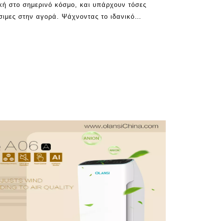
ική στο σημερινό κόσμο, και υπάρχουν τόσες
σιμες στην αγορά. Ψάχνοντας το ιδανικό
α εύκολο, και υπάρχουν πολλές παρανοήσεις
ρωποι δεν καταλαβαίνουν το