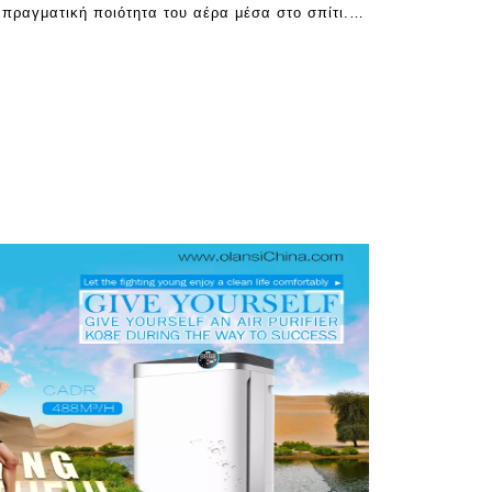
 πραγματική ποιότητα του αέρα μέσα στο σπίτι.
ται με οθόνες ποιότητας. Αυτά είναι ασφαλή, και
 να κατανοήσουν τον αέρα t