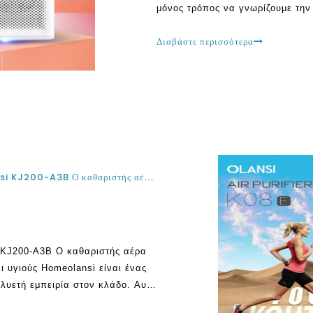
μόνος τρόπος να γνωρίζουμε την
Ορισμένοι καθαριστές αέρα έρχον
βοηθούν τους ιδιοκτήτες σπιτιού
Διαβάστε περισσότερα
Olansi Model Cheerifier Model K08A και Olansi KJ200-A3B Ο καθαριστής αέρα που καθιστά δυνατή την ύπαρξη ενός καθαρού και υγιούς σπιτιού
i KJ200-A3B Ο καθαριστής αέρα
 υγιούς Homeolansi είναι ένας
λυετή εμπειρία στον κλάδο. Αυτή
ς για να υποστηρίξουν την υγεία