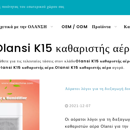
ς ποιότητας του εσωτερικού χώρου σας
χετικά με την ΟΛΑΝΣΗ
OEM / ODM
Προϊόντα
Κα
lansi K15 καθαριστής αέ
θετε για τις τελευταίες τάσεις στον κλάδο
Olansi K15 καθαριστής αέρ
lansi K15 καθαριστής αέρα
.
Olansi K15 καθαριστής αέρα
αγορά.
2021-12-07
Οι αόρατοι λόγοι για τη διεξαγω
καθαριστών αέρα Olansi για την