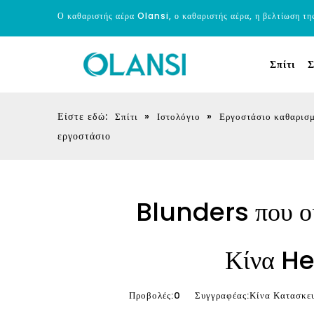
Ο καθαριστής αέρα Olansi, ο καθαριστής αέρα, η βελτίωση τη
Σπίτι
Σ
Είστε εδώ:
»
»
Σπίτι
Ιστολόγιο
Εργοστάσιο καθαρισ
εργοστάσιο
Blunders που οι
Κίνα He
Προβολές:
0
Συγγραφέας:Κίνα Κατασκευ