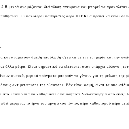
 2,5 μικρά ονομάζονται διείσδυση πνεύμονα και μπορεί να προκαλέσει 
αθήσεων. Οι καλύτεροι καθαριστές αέρα HEPA θα πρέπει να είναι σε θέ
.
α και αναμένουν άμεση επούλωση σχετικά με την ευημερία και την υγεί
αι άλλα μέτρα. Είναι σημαντικό να εξεταστεί όταν υπάρχει μόλυνση εντ
ίνουν φυσικά, μερικά πράγματα μπορούν να γίνουν για τη μείωση της ρ
ρόπους αντιμετώπισης της ρύπανσης. Εάν είναι οσμή, είναι τα σκουπίδι
 στο μπάνιο για να καθαρίσετε οποιαδήποτε δυσλειτουργία από εκεί; Το
φθεί μέριμνα, το έργο του αρνητικού ιόντος αέρα καθαρισμού αέρα μειώ