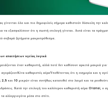
νας γίνονται όλο και πιο δημοφιλείς σήμερα καθιστούν δύσκολη την κα
ια να εξασφαλίσουν ότι η σωστή επιλογή γίνεται. Αυτά είναι τα πράγ
ολύ σοβαρά ζητήματα μακροπρόθεσμα.
 των απαιτήσεων υγείας λογικά
ρειάζονται έναν καθαριστή, αλλά ποτέ δεν καθίσουν αρκετά μακριά για
ι αγοράζουν
Κίνα καθαριστές αέρα
Υποθέτοντας ότι η ευημερία και η υγε
ς 2,5 και 10 μικρών είναι συνήθως κατατεθεί στο λαιμό και τα ρουθούν
ιδράσεις. Κατά την επιλογή του καλύτερου καθαριστή αέρα Olansi, ο α
ς τα αλλεργιογόνα μέσα στο σπίτι.