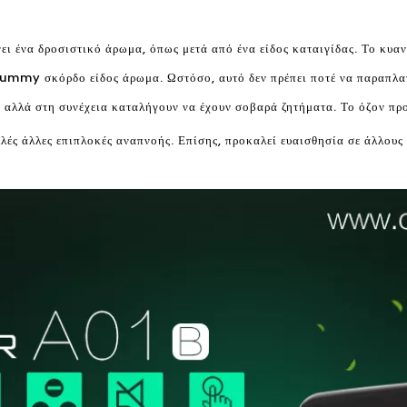
ίνει ένα δροσιστικό άρωμα, όπως μετά από ένα είδος καταιγίδας. Το κυα
 Yummy σκόρδο είδος άρωμα. Ωστόσο, αυτό δεν πρέπει ποτέ να παραπλα
 αλλά στη συνέχεια καταλήγουν να έχουν σοβαρά ζητήματα. Το όζον πρ
λές άλλες επιπλοκές αναπνοής. Επίσης, προκαλεί ευαισθησία σε άλλους 