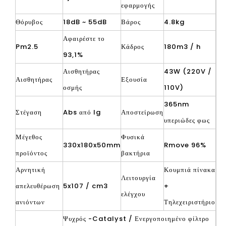
εφαρμογής
Θόρυβος
18dB ~ 55dB
Βάρος
4.8kg
Αφαιρέστε το
Pm2.5
Κάδρος
180m3 / h
93,1%
Αισθητήρας
43W (220V /
Αισθητήρας
Εξουσία
οσμής
110V)
365nm
Στέγαση
Abs από lg
Αποστείρωση
υπεριώδες φως
Μέγεθος
Φυσικά
330x180x50mm
Rmove 96%
προϊόντος
βακτήρια
Αρνητική
Κουμπιά πίνακα
Λειτουργία
απελευθέρωση
5x107 / cm3
+
ελέγχου
ανιόντων
Τηλεχειριστήριο
Ψυχρός -Catalyst / Ενεργοποιημένο φίλτρο