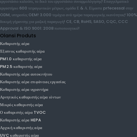
περίθαλψης, πάνω από 12 χρόνια εμπειρίας από το 2009 στο Guangzhou της
Κίνας. 60.000 m2 δικόχρωμο εργοστάσιο μούχλας, το δικό του εργοστάσιο
φίλτρου, το δικό του εργοστάσιο καλούπι, το δικό του εργοστάσιο
συναρμολόγησης! Επαγγελματικό εργαστήριο 600 τετραγωνικών μέτρων,
ομάδα Ε & Α. Είμαστε prfecessal στην ODM, υπηρεσίες OEM! 3.000
τεμάχια ανά ημέρα παραγωγικής ικανότητας! 100% δοκιμή γήρανσης για
μαζική παραγωγή! CE, CB, RoHS, SASO, CQC, CCC Approval & ISO
9001: 2008 πιστοποιητικό!
Olansi Produts
Καθαριστής αέρα
Έξυπνος καθαριστής αέρα
PM1.0 καθαριστής αέρα
PM2.5 καθαριστής αέρα