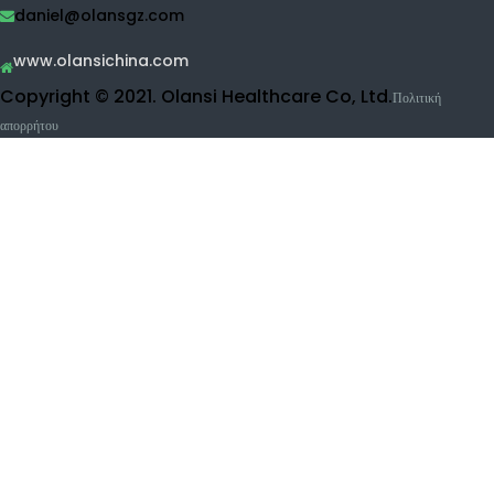
Καθαριστής νερού
RO καθαριστής νερού
UF καθαριστής νερού
Καθαριστικό φρούτων και λαχανικών
Μηχάνημα εισπνοής υδρογόνου
Προϊόντα ομορφιάς
Επικοινωνήστε με την Olansi
Ελαφ
Buidling 1, No.1 της οδού Haiyi, Lanhe Town, Nansha
ρύς
District, Guangzhou, Κίνα
0086-15915736889
daniel@olansgz.com
