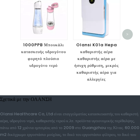
Olan
>
Gre
Fure
1000PPB Μπουκάλι
Olansi K01a Hepa
κατασκευής υδρογόνου
καθαριστής αέρα
φορητό πλούσιο
καθαριστής αέρα με
υδρογόνο νερό
ήσυχη ρύθμιση, μικρός
καθαριστής αέρα για
αλλεργίες
Σχετικά με την ΟΛΑΝΣΗ
Olansi Healthcare Co, Ltd είναι επαγγελματίας κατασκευαστής του
καθαριστή αέρα, υδρογόνο νερό, καθαριστής νερού κ.λπ. προϊόντα υγειονομικής