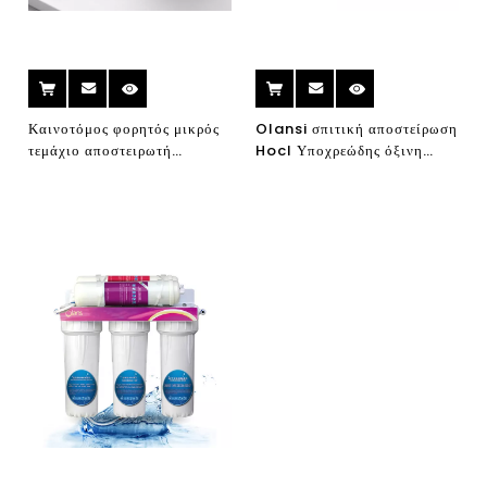
Καινοτόμος φορητός μικρός
Olansi σπιτική αποστείρωση
τεμάχιο αποστειρωτή
Hocl Υποχρεώδης όξινη
τροφίμων πλυντήριο πιάτων
όξινη συσκευή απολύμανσης
φρούτων καθαριστής
νερού
λαχανικών για το σπίτι