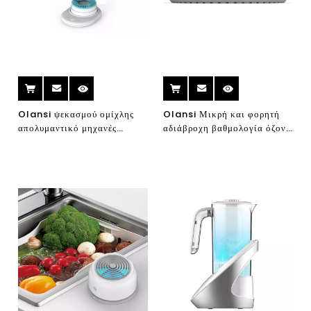
Olansi ψεκασμού ομίχλης
Olansi Μικρή και φορητή
απολυμαντικό μηχανές
αδιάβροχη βαθμολογία όζον
ψεκασμού απολυμαντικού 84
φρούτα και λαχανικά
γεννήτρια απολυμαντικού
πλυντήριο φρούτων όζον